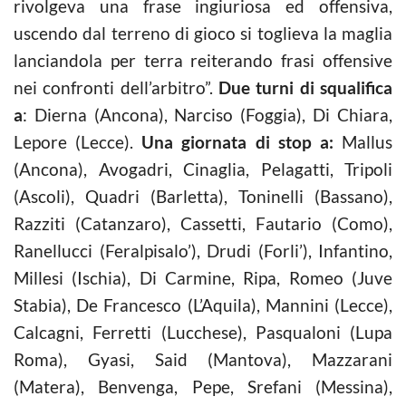
rivolgeva una frase ingiuriosa ed offensiva,
uscendo dal terreno di gioco si toglieva la maglia
lanciandola per terra reiterando frasi offensive
nei confronti dell’arbitro”.
Due turni di squalifica
a
: Dierna (Ancona), Narciso (Foggia), Di Chiara,
Lepore (Lecce).
Una giornata di stop a:
Mallus
(Ancona), Avogadri, Cinaglia, Pelagatti, Tripoli
(Ascoli), Quadri (Barletta), Toninelli (Bassano),
Razziti (Catanzaro), Cassetti, Fautario (Como),
Ranellucci (Feralpisalo’), Drudi (Forli’), Infantino,
Millesi (Ischia), Di Carmine, Ripa, Romeo (Juve
Stabia), De Francesco (L’Aquila), Mannini (Lecce),
Calcagni, Ferretti (Lucchese), Pasqualoni (Lupa
Roma), Gyasi, Said (Mantova), Mazzarani
(Matera), Benvenga, Pepe, Srefani (Messina),