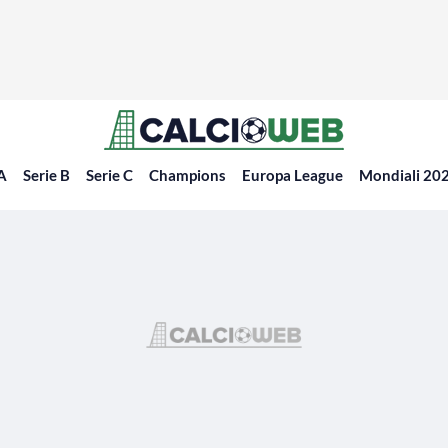
 A
Serie B
Serie C
Champions
Europa League
Mondiali 20