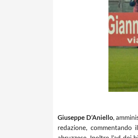
Giuseppe D’Aniello
, ammini
redazione, commentando il
abruzzese. Inoltre l’ad dei 