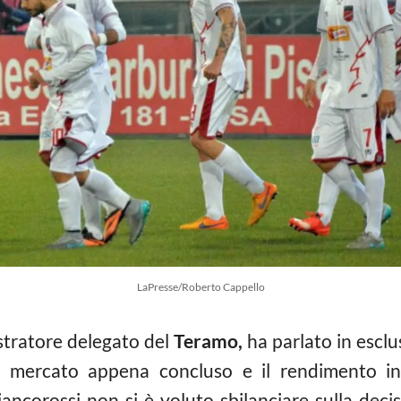
LaPresse/Roberto Cappello
stratore delegato del
Teramo,
ha parlato in esclu
 mercato appena concluso e il rendimento i
biancorossi non si è voluto sbilanciare sulla deci