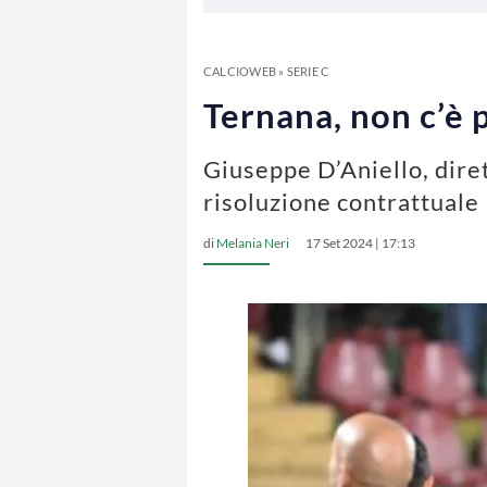
CALCIOWEB
»
SERIE C
Ternana, non c’è 
Giuseppe D’Aniello, dire
risoluzione contrattuale
di
Melania Neri
17 Set 2024 | 17:13