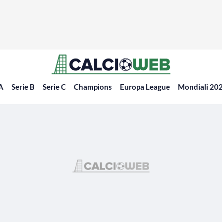
 A
Serie B
Serie C
Champions
Europa League
Mondiali 20