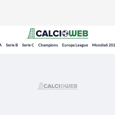
 A
Serie B
Serie C
Champions
Europa League
Mondiali 20