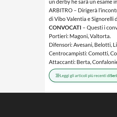
un derby he sarà un esame im
ARBITRO – Dirigerà l’incontro
di Vibo Valentia e Signorelli d
CONVOCATI
– Questi i con
Portieri: Magoni, Valtorta.
Difensori: Avesani, Belotti, L
Centrocampisti: Comotti, Coul
Attaccanti: Berta, Confalonie
Leggi gli articoli più recenti di
Ser