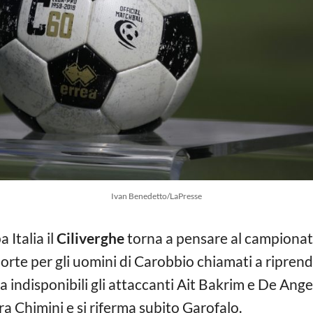
Ivan Benedetto/LaPresse
Italia il
Ciliverghe
torna a pensare al campionato
porte per gli uomini di Carobbio chiamati a ripren
 indisponibili gli attaccanti Ait Bakrim e De Ange
ra Chimini e si riferma subito Garofalo.