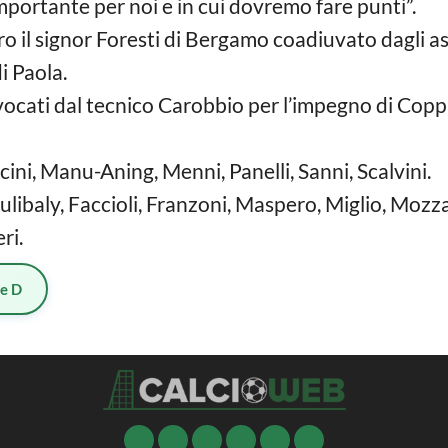
portante per noi e in cui dovremo fare punti”.
 il signor Foresti di Bergamo coadiuvato dagli ass
i Paola.
vocati dal tecnico Carobbio per l’impegno di Coppa
icini, Manu-Aning, Menni, Panelli, Sanni, Scalvini.
ibaly, Faccioli, Franzoni, Maspero, Miglio, Mozzan
ri.
ie D