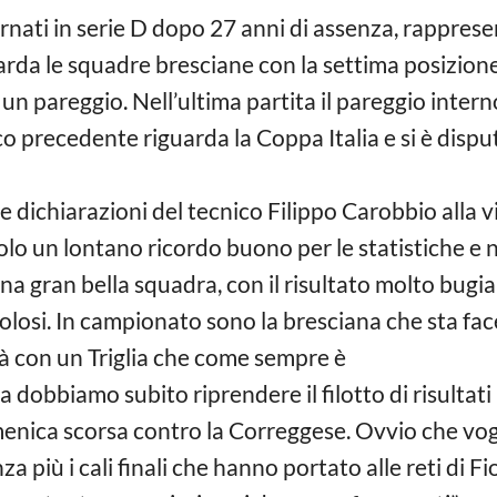
ornati in serie D dopo 27 anni di assenza, rappres
da le squadre bresciane con la settima posizione i
d un pareggio. Nell’ultima partita il pareggio intern
o precedente riguarda la Coppa Italia e si è dispu
 dichiarazioni del tecnico Filippo Carobbio alla vig
lo un lontano ricordo buono per le statistiche e nu
a gran bella squadra, con il risultato molto bugi
icolosi. In campionato sono la bresciana che sta f
ità con un Triglia che come sempre è
dobbiamo subito riprendere il filotto di risultati u
enica scorsa contro la Correggese. Ovvio che vo
za più i cali finali che hanno portato alle reti di 