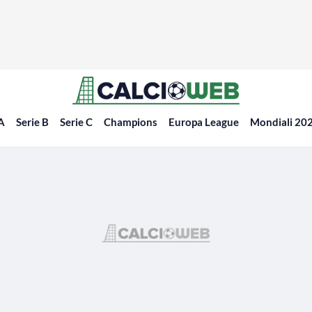
 A
Serie B
Serie C
Champions
Europa League
Mondiali 20