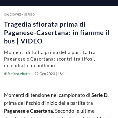
a
y
CALCIOWEB
»
SERIE D
Tragedia sfiorata prima di
V
Paganese-Casertana: in fiamme il
bus | VIDEO
i
Momenti di follia prima della partita tra
Paganese e Casertana: scontri tra tifosi,
d
incendiato un pullman
di
Stefano Vitetta
22 Gen 2023 | 18:11
e
o
Momenti di tensione nel campionato di
Serie D,
prima del fischio d’inizio della partita tra
Paganese e Casertana
. Secondo le ultime