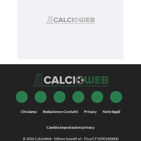
Chi siamo
Redazione e Contatti
Privacy
Note legali
Cambia impostazioni privacy
© 2026
CalcioWeb
- Editore Socedit srl - P.iva/CF 02901400800