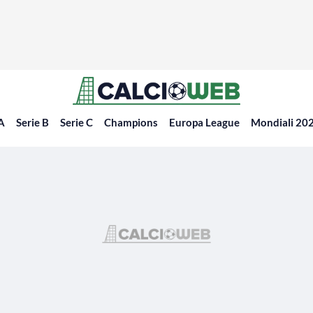
 A
Serie B
Serie C
Champions
Europa League
Mondiali 20