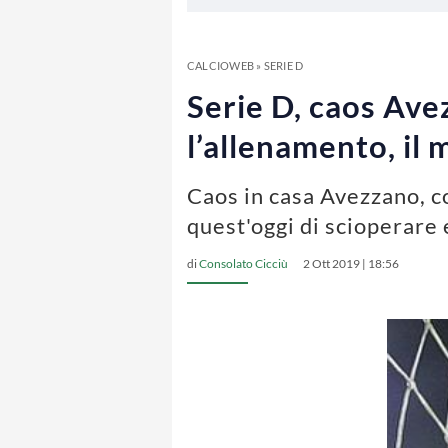
CALCIOWEB
»
SERIE D
Serie D, caos Avez
l’allenamento, il 
Caos in casa Avezzano, co
quest'oggi di scioperare 
di
Consolato Cicciù
2 Ott 2019 | 18:56