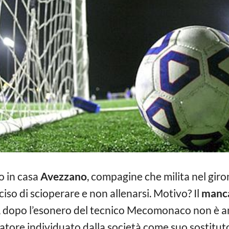
lo in casa
Avezzano
, compagine che milita nel girone
ciso di scioperare e non allenarsi. Motivo? Il
manca
a, dopo l’esonero del tecnico Mecomonaco non è an
atore individuato dalla società come suo sostituto