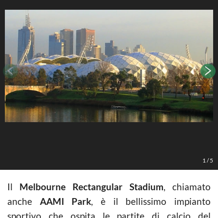
1
/
5
Il
Melbourne Rectangular Stadium
, chiamato
anche
AAMI Park
, è il bellissimo impianto
sportivo che ospita le partite di calcio del