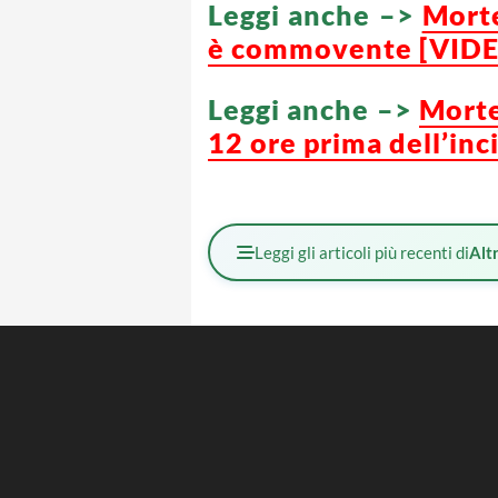
Leggi anche –>
Morte
è commovente [VID
Leggi anche –>
Morte
12 ore prima dell’inc
Leggi gli articoli più recenti di
Altr