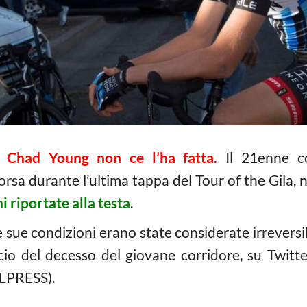
–
Chad Young non ce l’ha fatta.
Il 21enne co
a durante l’ultima tappa del Tour of the Gila, ne
i riportate alla testa
.
 sue condizioni erano state considerate irreversib
io del decesso del giovane corridore, su Twitter
LPRESS).