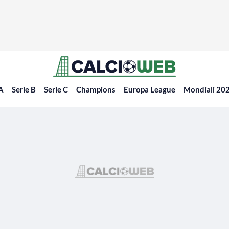
 A
Serie B
Serie C
Champions
Europa League
Mondiali 20