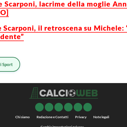
 Scarponi, lacrime della moglie Anna
EO]
 Scarponi, il retroscena su Michele:
idente”
i Sport
Chi siamo
Redazione e Contatti
Privacy
Note legali
Cambia impostazioni privacy