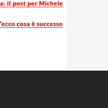
: il post per Michele
 “ecco cosa è successo