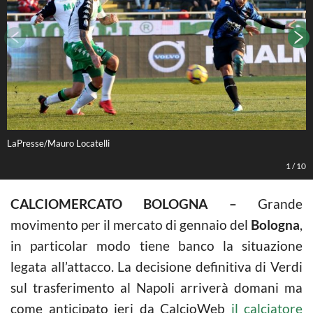
LaPresse/Mauro Locatelli
O
1
/
10
CALCIOMERCATO BOLOGNA –
Grande
movimento per il mercato di gennaio del
Bologna
,
in particolar modo tiene banco la situazione
legata all’attacco. La decisione definitiva di Verdi
sul trasferimento al Napoli arriverà domani ma
come anticipato ieri da CalcioWeb
il calciatore