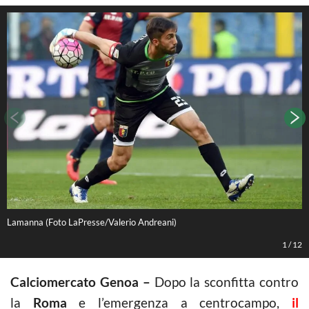
Lamanna (Foto LaPresse/Valerio Andreani)
I
1
/
12
Calciomercato Genoa –
Dopo la sconfitta contro
la
Roma
e l’emergenza a centrocampo,
il