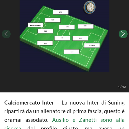
H
1
/
13
Calciomercato Inter
– La nuova Inter di Suning
ripartirà da un allenatore di prima fascia, questo è
oramai assodato.
Ausilio e Zanetti sono alla
ricerca
del profilo giusto, ma avere un