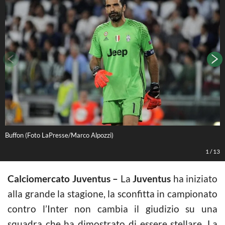
Buffon (Foto LaPresse/Marco Alpozzi)
D
1
/
13
Calciomercato Juventus –
La
Juventus
ha iniziato
alla grande la stagione, la sconfitta in campionato
contro l’Inter non cambia il giudizio su una
squadra che ha dimostrato di essere stellare. La