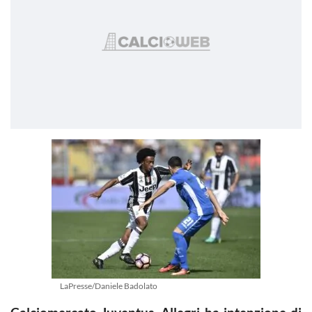
LaPresse/Daniele Badolato