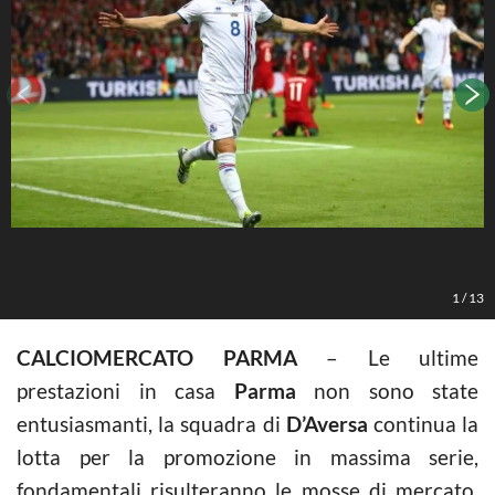
L
1
/
13
CALCIOMERCATO PARMA
– Le ultime
prestazioni in casa
Parma
non sono state
entusiasmanti, la squadra di
D’Aversa
continua la
lotta per la promozione in massima serie,
fondamentali risulteranno le mosse di mercato.