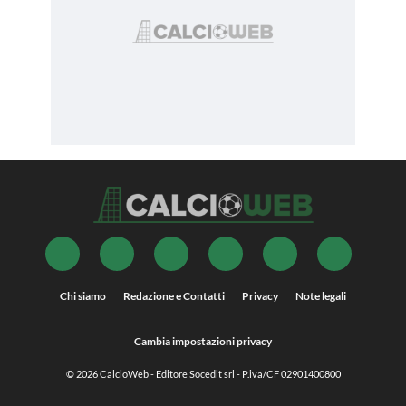
Chi siamo
Redazione e Contatti
Privacy
Note legali
Cambia impostazioni privacy
© 2026
CalcioWeb
- Editore Socedit srl - P.iva/CF 02901400800