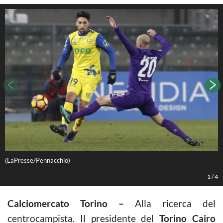
(LaPresse/Pennacchio)
(
1
/
4
Calciomercato Torino –
Alla ricerca del
centrocampista. Il presidente del
Torino Cairo