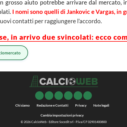
n grosso aiuto potrebbe arrivare dal mercato, inf
lati.
I nomi sono quelli di Jankovic e Vargas, in 
uovi contatti per raggiungere l’accordo.
e, in arrivo due svincolati: ecco co
ciomercato
Chi siamo
Redazione e Contatti
Privacy
Note legali
Cambia impostazioni privacy
© 2026
CalcioWeb
- Editore Socedit srl - P.iva/CF 02901400800