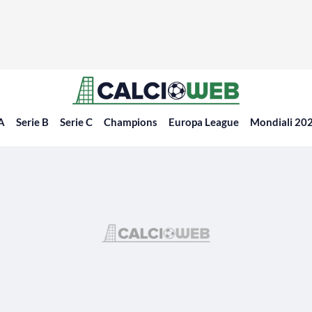
 A
Serie B
Serie C
Champions
Europa League
Mondiali 20