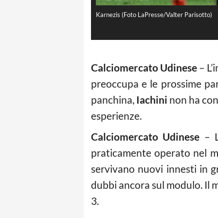
Karnezis (Foto LaPresse/Valter Parisotto)
Calciomercato Udinese
– L’
preoccupa e le prossime part
panchina,
Iachini
non ha conv
esperienze.
Calciomercato Udinese
– L
praticamente operato nel me
servivano nuovi innesti in g
dubbi ancora sul modulo. Il ma
3.