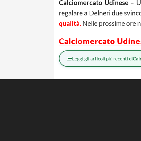
Calciomercato Udinese –
U
regalare a Delneri due svinco
qualità.
Nelle prossime ore n
Calciomercato Udines
Leggi gli articoli più recenti di
Cal