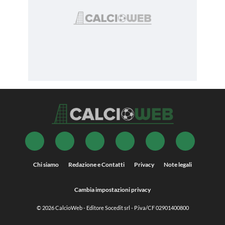
Chi siamo
Redazione e Contatti
Privacy
Note legali
Cambia impostazioni privacy
© 2026
CalcioWeb
- Editore Socedit srl - P.iva/CF 02901400800