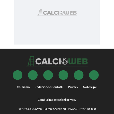
Chi siamo
Redazione e Contatti
Privacy
Note legali
Cambia impostazioni privacy
© 2026
CalcioWeb
- Editore Socedit srl - P.iva/CF 02901400800