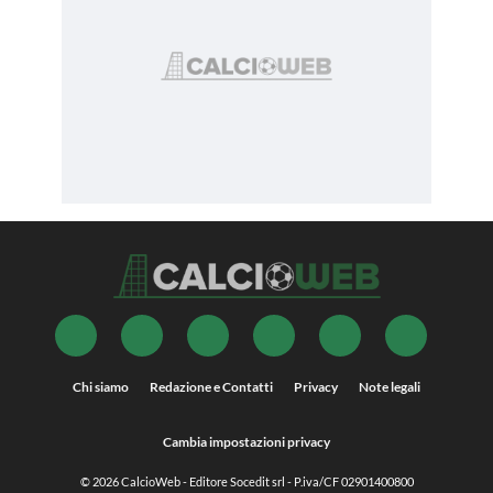
Chi siamo
Redazione e Contatti
Privacy
Note legali
Cambia impostazioni privacy
© 2026
CalcioWeb
- Editore Socedit srl - P.iva/CF 02901400800