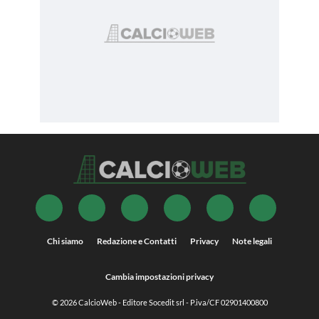
Chi siamo
Redazione e Contatti
Privacy
Note legali
Cambia impostazioni privacy
© 2026
CalcioWeb
- Editore Socedit srl - P.iva/CF 02901400800