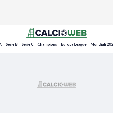
 A
Serie B
Serie C
Champions
Europa League
Mondiali 20