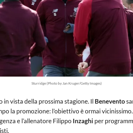
Sturridge (Photo by Jan Kruger/Getty Images)
o in vista della prossima stagione. Il
Benevento
sa
o la promozione: l’obiettivo è ormai vicinissimo. 
igenza e l’allenatore Filippo
Inzaghi
per programmar
sti.