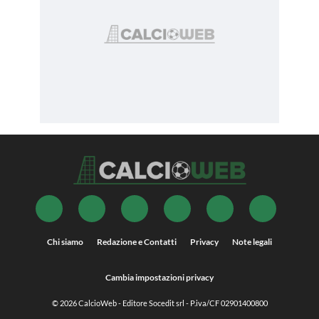
Chi siamo
Redazione e Contatti
Privacy
Note legali
Cambia impostazioni privacy
© 2026
CalcioWeb
- Editore Socedit srl - P.iva/CF 02901400800