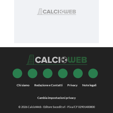
Chi siamo
Redazione e Contatti
Privacy
Note legali
Cambia impostazioni privacy
© 2026
CalcioWeb
- Editore Socedit srl - P.iva/CF 02901400800