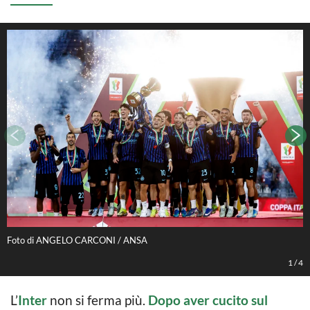
Foto di ANGELO CARCONI / ANSA
F
1
/
4
L’
Inter
non si ferma più.
Dopo aver cucito sul