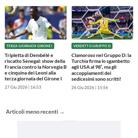
TERZA GIORNATA GIRONE I
VERDETTO GRUPPO D
Tripletta di Dembélé e
Clamoroso nel Gruppo D: la
riscatto Senegal: show della
Turchia firma lo sgambetto
Francia contro la Norvegia B
agli USA al 98′, ma gli
e cinquina dei Leoni alla
accoppiamenti dei
terza giornata del Girone I
sedicesimi sono scritti!
27 Giu 2026 | 16:53
26 Giu 2026 | 15:56
Articoli
meno recenti
→