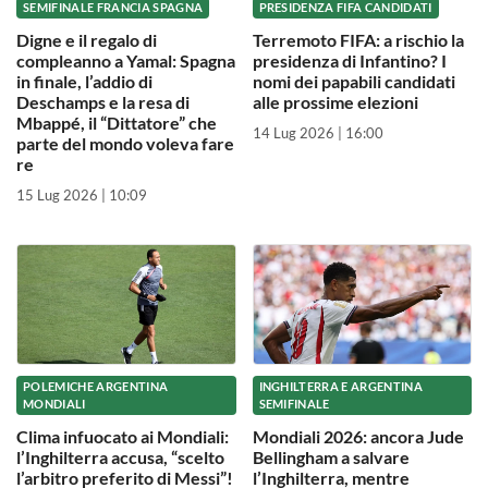
SEMIFINALE FRANCIA SPAGNA
PRESIDENZA FIFA CANDIDATI
Digne e il regalo di
Terremoto FIFA: a rischio la
compleanno a Yamal: Spagna
presidenza di Infantino? I
in finale, l’addio di
nomi dei papabili candidati
Deschamps e la resa di
alle prossime elezioni
Mbappé, il “Dittatore” che
14 Lug 2026 | 16:00
parte del mondo voleva fare
re
15 Lug 2026 | 10:09
POLEMICHE ARGENTINA
INGHILTERRA E ARGENTINA
MONDIALI
SEMIFINALE
Clima infuocato ai Mondiali:
Mondiali 2026: ancora Jude
l’Inghilterra accusa, “scelto
Bellingham a salvare
l’arbitro preferito di Messi”!
l’Inghilterra, mentre