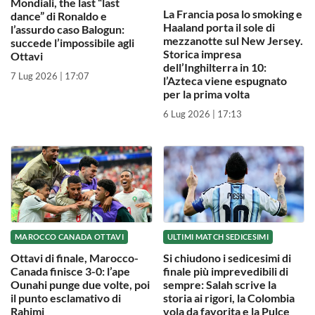
Mondiali, the last “last
La Francia posa lo smoking e
dance” di Ronaldo e
Haaland porta il sole di
l’assurdo caso Balogun:
mezzanotte sul New Jersey.
succede l’impossibile agli
Storica impresa
Ottavi
dell’Inghilterra in 10:
7 Lug 2026 | 17:07
l’Azteca viene espugnato
per la prima volta
6 Lug 2026 | 17:13
MAROCCO CANADA OTTAVI
ULTIMI MATCH SEDICESIMI
Ottavi di finale, Marocco-
Si chiudono i sedicesimi di
Canada finisce 3-0: l’ape
finale più imprevedibili di
Ounahi punge due volte, poi
sempre: Salah scrive la
il punto esclamativo di
storia ai rigori, la Colombia
Rahimi
vola da favorita e la Pulce