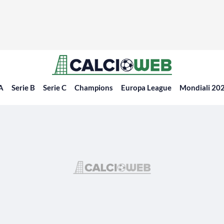
 A
Serie B
Serie C
Champions
Europa League
Mondiali 20