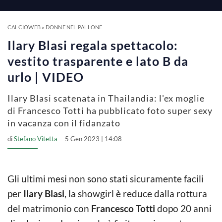
a
y
CALCIOWEB
»
DONNE NEL PALLONE
Ilary Blasi regala spettacolo:
V
vestito trasparente e lato B da
urlo | VIDEO
i
Ilary Blasi scatenata in Thailandia: l'ex moglie
di Francesco Totti ha pubblicato foto super sexy
d
in vacanza con il fidanzato
di
Stefano Vitetta
5 Gen 2023 | 14:08
e
o
Gli ultimi mesi non sono stati sicuramente facili
per
Ilary Blasi
, la showgirl è reduce dalla rottura
del matrimonio con
Francesco Totti
dopo 20 anni