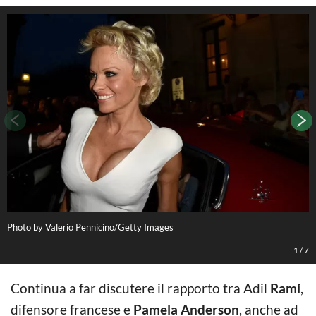
Photo by Valerio Pennicino/Getty Images
P
1
/
7
Continua a far discutere il rapporto tra Adil
Rami
,
difensore francese e
Pamela Anderson
, anche ad