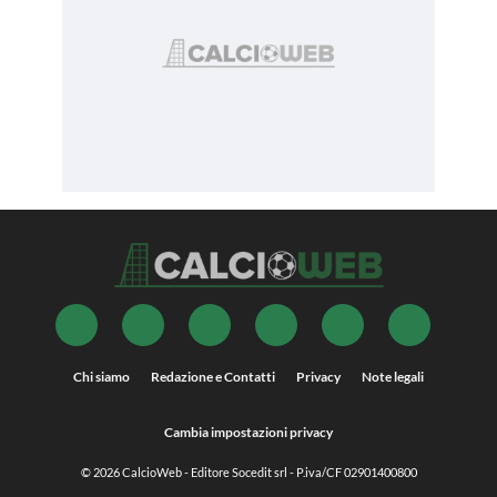
Chi siamo
Redazione e Contatti
Privacy
Note legali
Cambia impostazioni privacy
© 2026
CalcioWeb
- Editore Socedit srl - P.iva/CF 02901400800