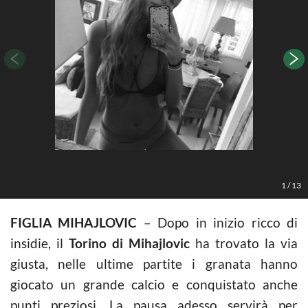
3
1
/
13
FIGLIA MIHAJLOVIC
– Dopo in inizio ricco di
insidie, il
Torino di Mihajlovic
ha trovato la via
giusta, nelle ultime partite i granata hanno
giocato un grande calcio e conquistato anche
punti preziosi. La pausa adesso servirà per