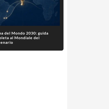
a del Mondo 2030: guida
leta al Mondiale del
enario