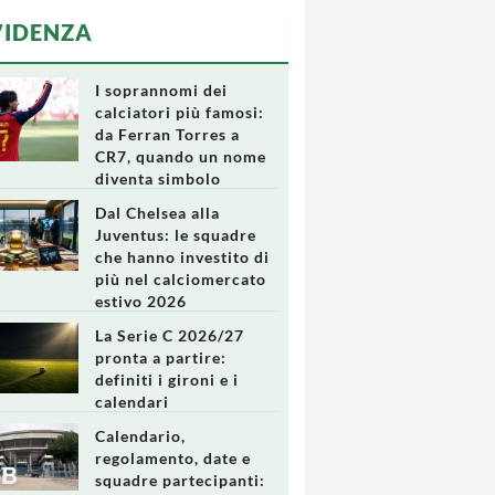
VIDENZA
I soprannomi dei
calciatori più famosi:
da Ferran Torres a
CR7, quando un nome
diventa simbolo
Dal Chelsea alla
Juventus: le squadre
che hanno investito di
più nel calciomercato
estivo 2026
La Serie C 2026/27
pronta a partire:
definiti i gironi e i
calendari
Calendario,
regolamento, date e
squadre partecipanti: