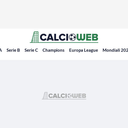
 A
Serie B
Serie C
Champions
Europa League
Mondiali 20