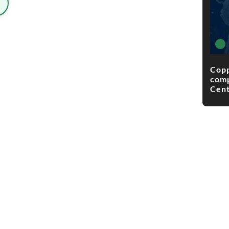
Copp
comp
Cent