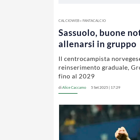
CALCIOWEB
»
FANTACALCIO
Sassuolo, buone not
allenarsi in gruppo
Il centrocampista norvegese
reinserimento graduale, Gro
fino al 2029
di
Alice Caccamo
5 Set 2025 | 17:29