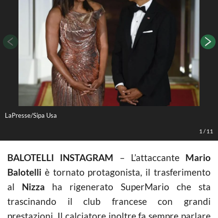
LaPresse/Sipa Usa
L
1
/
11
BALOTELLI INSTAGRAM
– L’attaccante
Mario
Balotelli
è tornato protagonista, il trasferimento
al
Nizza
ha rigenerato SuperMario che sta
trascinando il club francese con grandi
prestazioni. Il calciatore inoltre fa sempre parlare