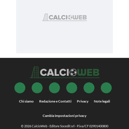
Chi siamo
Redazione e Contatti
Privacy
Note legali
Cambia impostazioni privacy
© 2026
CalcioWeb
- Editore Socedit srl - P.iva/CF 02901400800