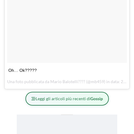
Oh… Ok?????
Una foto pubblicata da Mario Balotelli???? (@mb459) in data:
21 Ott 2016 alle ore 04:35 PDT
Leggi gli articoli più recenti di
Gossip