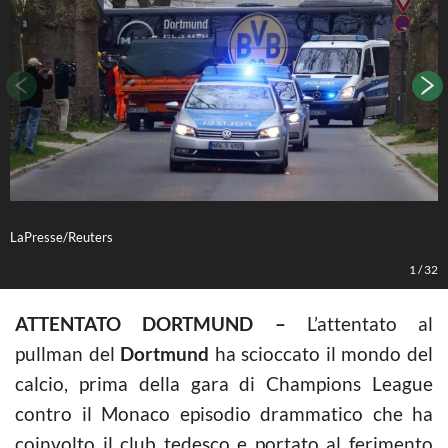
LaPresse/Reuters
L
1
/
32
ATTENTATO DORTMUND –
L’attentato al
pullman del
Dortmund
ha scioccato il mondo del
calcio, prima della gara di Champions League
contro il Monaco episodio drammatico che ha
coinvolto il club tedesco e portato al ferimento