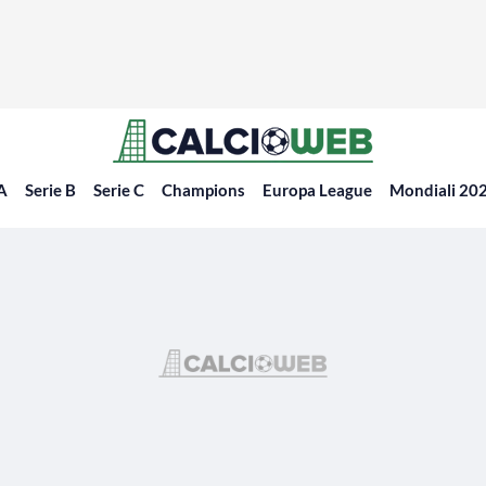
 A
Serie B
Serie C
Champions
Europa League
Mondiali 20