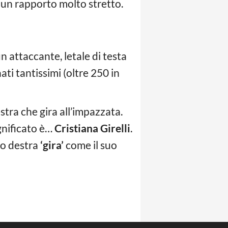
 un rapporto molto stretto.
 attaccante, letale di testa
nati tantissimi (oltre 250 in
estra che gira all’impazzata.
ignificato è…
Cristiana Girelli
.
no destra
‘gira’
come il suo