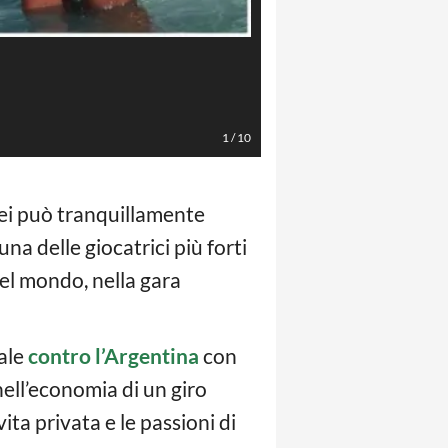
Foto Instagram @Cristianagirelli
1
/
10
 lei può tranquillamente
 una delle giocatrici più forti
del mondo, nella gara
rale
contro l’Argentina
con
nell’economia di un giro
ita privata e le passioni di