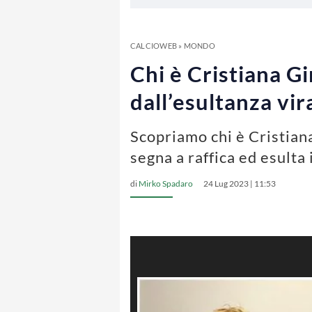
CALCIOWEB
»
MONDO
Chi è Cristiana Gir
dall’esultanza vi
Scopriamo chi è Cristiana
segna a raffica ed esulta
di
Mirko Spadaro
24 Lug 2023 | 11:53