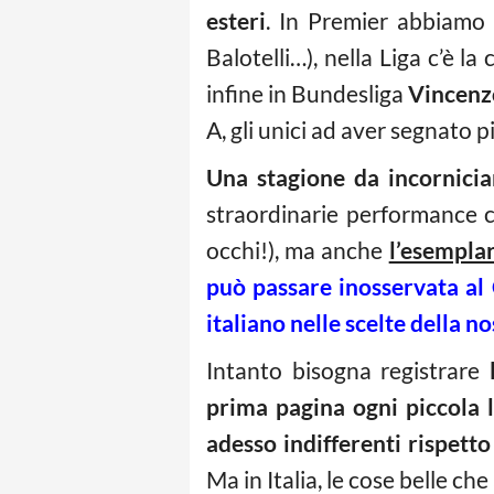
esteri
. In Premier abbiamo
Balotelli…), nella Liga c’è la
infine in Bundesliga
Vincenz
A, gli unici ad aver segnato p
Una stagione da incornicia
straordinarie performance c
occhi!), ma anche
l’esempla
può passare inosservata al 
italiano nelle scelte della n
Intanto bisogna registrare
prima pagina ogni piccola l
adesso indifferenti rispett
Ma in Italia, le cose belle ch