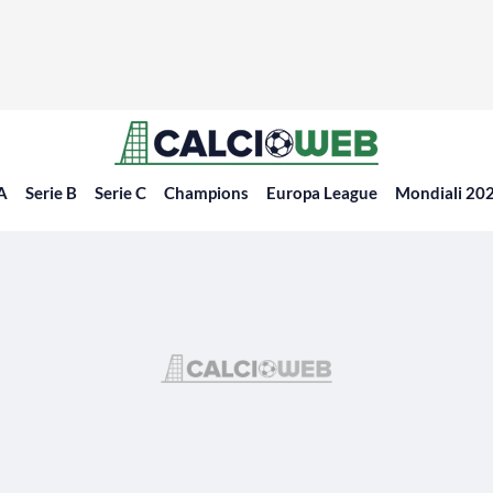
 A
Serie B
Serie C
Champions
Europa League
Mondiali 20