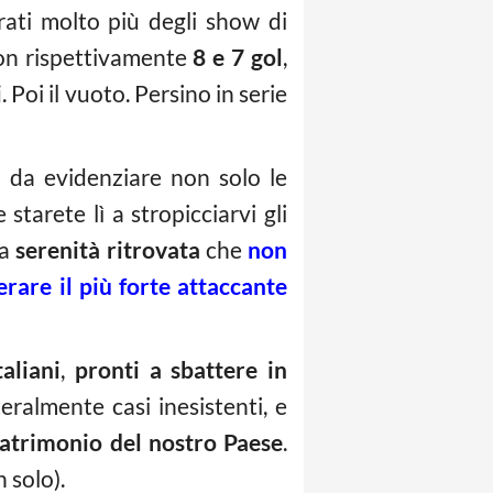
brati molto più degli show di
con rispettivamente
8 e 7 gol
,
i
. Poi il vuoto. Persino in serie
: da evidenziare non solo le
 starete lì a stropicciarvi gli
na
serenità ritrovata
che
non
rare il più forte attaccante
aliani
,
pronti a sbattere in
teralmente casi inesistenti, e
 patrimonio del nostro Paese
.
 solo).