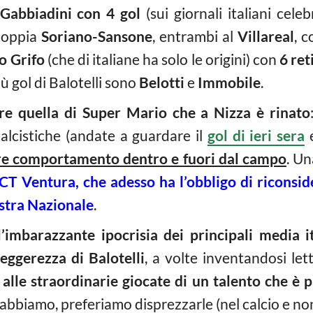
Gabbiadini con 4 gol
(sui giornali italiani cele
 coppia
Soriano-Sansone
, entrambi al
Villareal
, 
o Grifo
(che di italiane ha solo le origini) con
6 ret
iù gol di Balotelli sono
Belotti
e
Immobile
.
re quella di Super Mario che a Nizza è rinato
alcistiche (andate a guardare il
gol di ieri sera
e
re comportamento dentro e fuori dal campo
. U
CT Ventura, che adesso ha l’obbligo di riconside
ostra Nazionale
.
l’imbarazzante ipocrisia dei principali media it
eggerezza di Balotelli
, a volte inventandosi let
o alle straordinarie giocate di un talento che è
e abbiamo, preferiamo disprezzarle (nel calcio e non