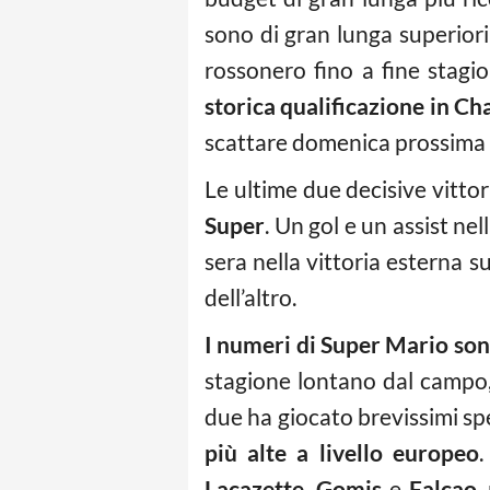
sono di gran lunga superior
rossonero fino a fine stagio
storica qualificazione in C
scattare domenica prossima c
Le ultime due decisive vittor
Super
. Un gol e un assist ne
sera nella vittoria esterna sul
dell’altro.
I numeri di Super Mario son
stagione lontano dal campo
due ha giocato brevissimi sp
più alte a livello europeo
Lacazette
,
Gomis
e
Falcao
,