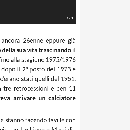
Balotelli (Foto Lapresse)
1
/
3
, ancora 26enne eppure già
 della sua vita trascinando il
o fino alla stagione 1975/1976
 dopo il 2° posto del 1973 e
c’erano stati quelli del 1951,
n tre retrocessioni e ben 11
eva arrivare un calciatore
e stanno facendo faville con
mici, anche Lione e Marsiglia