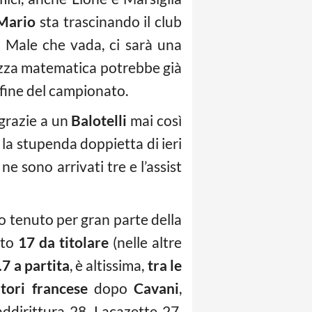
Mario
sta trascinando il club
e. Male che vada, ci sarà una
tezza matematica potrebbe già
 fine del campionato.
 grazie a un
Balotelli
mai così
i la stupenda doppietta di ieri
 ne sono arrivati tre e l’assist
no tenuto per gran parte della
nto
17 da titolare
(nelle altre
7 a partita
, è altissima,
tra le
atori francese
dopo
Cavani
,
ddirittura 28, Lacazette 27,