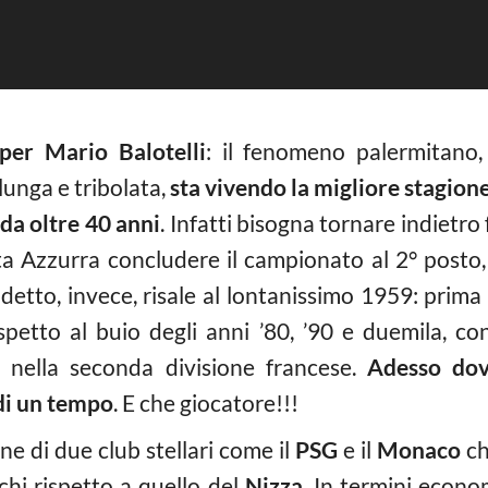
per Mario Balotelli
: il fenomeno palermitano
lunga e tribolata,
sta vivendo la migliore stagione
 da oltre 40 anni
. Infatti bisogna tornare indietr
sta Azzurra concludere il campionato al 2° posto,
detto, invece, risale al lontanissimo 1959: prima 
spetto al buio degli anni ’80, ’90 e duemila, co
a nella seconda divisione francese.
Adesso dov
 di un tempo
. E che giocatore!!!
ne di due club stellari come il
PSG
e il
Monaco
ch
chi rispetto a quello del
Nizza
. In termini econo