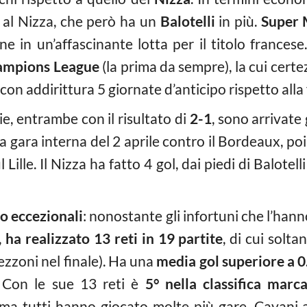
i al Nizza, che però ha un
Balotelli
in più.
Super 
ne in un’affascinante lotta per il titolo frances
hampions League
(la prima da sempre), la cui cer
on addirittura 5 giornate d’anticipo rispetto alla
ie, entrambe con il risultato di
2-1
, sono arrivate
lla gara interna del 2 aprile contro il Bordeaux, po
 Lille. Il Nizza ha fatto 4 gol, dai piedi di Balotelli
o eccezionali
: nonostante gli infortuni che l’han
,
ha realizzato 13 reti in 19 partite
, di cui solta
ezzoni nel finale). Ha una
media gol superiore a 0.
. Con le sue 13 reti è
5° nella classifica marc
 ma tutti hanno giocato molte più gare, Cavani a