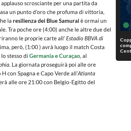
n applauso scrosciante per una partita da
casa un punto d’oro che profuma di vittoria,
he la
resilienza dei Blue Samurai
è ormai un
ale. Tra poche ore (4:00) anche le altre due del
riranno le proprie carte all’
Estadio BBVA di
Copp
comp
ima, però, (1:00 ) avrà luogo il match Costa
Cent
lo stesso di
Germania e Curaçao
, al
phia.
La giornata proseguirà poi alle ore
o H con Spagna e Capo Verde all’
Atlanta
erà alle ore 21:00 con Belgio-Egitto del