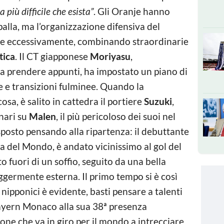
a più difficile che esista”
. Gli Oranje hanno
alla, ma l’organizzazione difensiva del
ire eccessivamente, combinando straordinarie
tica
. Il CT giapponese
Moriyasu
,
 prendere appunti, ha impostato un piano di
ne e transizioni fulminee. Quando la
sa, è salito in cattedra il portiere
Suzuki
,
nari su
Malen
, il più pericoloso dei suoi nel
posto pensando alla ripartenza: il debuttante
pa del Mondo, è andato vicinissimo al gol del
 fuori di un soffio, seguito da una bella
ggermente esterna. Il primo tempo si è così
i nipponici è evidente, basti pensare a talenti
ayern Monaco alla sua 38ª presenza
one che va in giro per il mondo a intrecciare