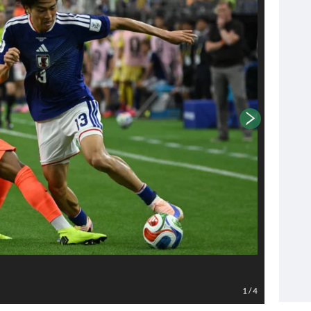
Foto EPA
1
/
4