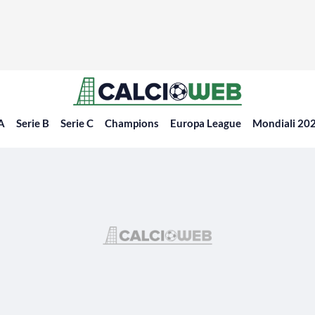
 A
Serie B
Serie C
Champions
Europa League
Mondiali 20