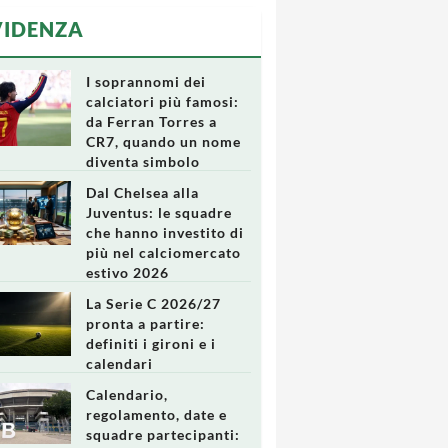
VIDENZA
I soprannomi dei
calciatori più famosi:
da Ferran Torres a
CR7, quando un nome
diventa simbolo
Dal Chelsea alla
Juventus: le squadre
che hanno investito di
più nel calciomercato
estivo 2026
La Serie C 2026/27
pronta a partire:
definiti i gironi e i
calendari
Calendario,
regolamento, date e
squadre partecipanti: