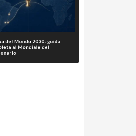
a del Mondo 2030: guida
leta al Mondiale del
enario