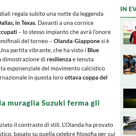
IN E
iali regala subito una notte da leggenda
allas, in Texas
. Davanti a una cornice
ccupati
– lo stesso impianto che avrà l’onore
emifinali del torneo –
Olanda-Giappone
si è
Una partita vibrante, che ha visto i
Blue
a dimostrazione di
resilienza
e tenuta
ta esponenziale del movimento calcistico
ernazionale in questa loro
ottava coppa del
la muraglia Suzuki ferma gli
ziato il contrasto di stili. L’Olanda ha provato
stico, basato su quella celebre filosofia per cui