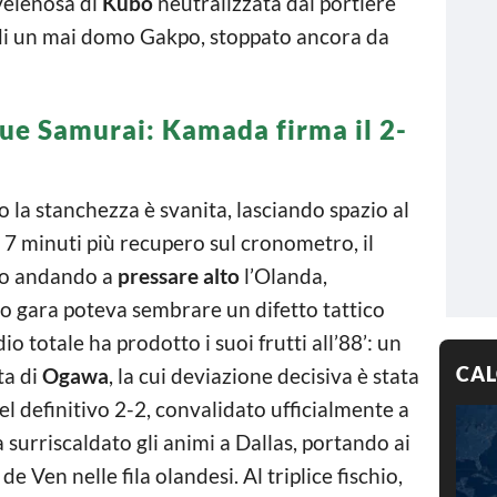
velenosa di
Kubo
neutralizzata dal portiere
i di un mai domo Gakpo, stoppato ancora da
Blue Samurai: Kamada firma il 2-
co la stanchezza è svanita, lasciando spazio al
i 7 minuti più recupero sul cronometro, il
tro andando a
pressare alto
l’Olanda,
io gara poteva sembrare un difetto tattico
io totale ha prodotto i suoi frutti all’88’: un
CAL
ta di
Ogawa
, la cui deviazione decisiva è stata
del definitivo 2-2, convalidato ufficialmente a
a surriscaldato gli animi a Dallas, portando ai
de Ven nelle fila olandesi. Al triplice fischio,