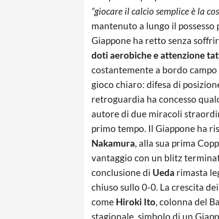
“giocare il calcio semplice è la cos
mantenuto a lungo il possesso p
Giappone ha retto senza soffr
doti aerobiche e attenzione tat
costantemente a bordo campo a
gioco chiaro: difesa di posizio
retroguardia ha concesso qualco
autore di due miracoli straordi
primo tempo. Il Giappone ha ris
Nakamura
, alla sua prima Cop
vantaggio con un blitz terminato
conclusione di
Ueda
rimasta le
chiuso sullo 0-0. La crescita de
come
Hiroki Ito
, colonna del B
stagionale, simbolo di un Giapp