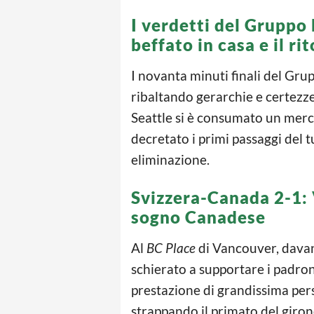
I verdetti del Gruppo
beffato in casa e il ri
I novanta minuti finali del Gru
ribaltando gerarchie e certezz
Seattle si è consumato un mercol
decretato i primi passaggi del t
eliminazione.
Svizzera-Canada 2-1:
sogno Canadese
Al
BC Place
di Vancouver, davant
schierato a supportare i padroni
prestazione di grandissima pers
strappando il primato del girone.