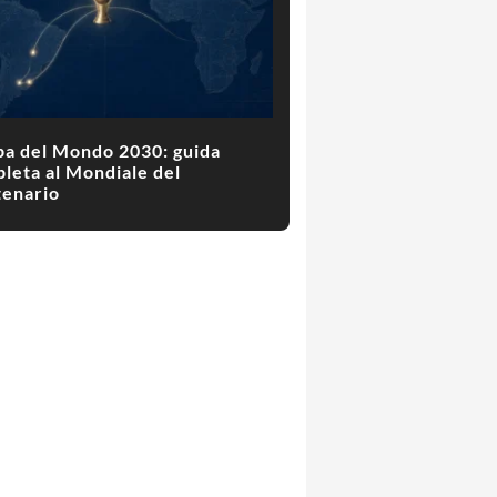
a del Mondo 2030: guida
leta al Mondiale del
enario