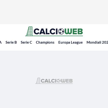
 A
Serie B
Serie C
Champions
Europa League
Mondiali 20