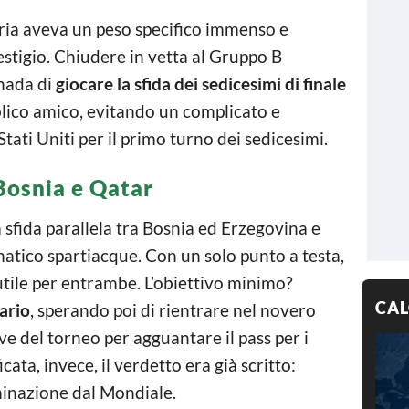
toria aveva un peso specifico immenso e
estigio. Chiudere in vetta al Gruppo B
anada di
giocare la sfida dei sedicesimi di finale
blico amico, evitando un complicato e
tati Uniti per il primo turno dei sedicesimi.
 Bosnia e Qatar
la sfida parallela tra Bosnia ed Erzegovina e
tico spartiacque. Con un solo punto a testa,
o utile per entrambe. L’obiettivo minimo?
CAL
tario
, sperando poi di rientrare nel novero
e del torneo per agguantare il pass per i
icata, invece, il verdetto era già scritto:
minazione dal Mondiale.