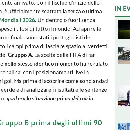
ente arrivato. Con il fischio d’inizio delle
IN E
 è ufficialmente scattata la
terza e ultima
Mondiali 2026
. Un dentro o fuori senza
speso i tifosi di tutto il mondo. Ad aprire le
no finale sono stati i protagonisti del
o i campi prima di lasciare spazio ai verdetti
 del
Gruppo A
. La scelta della FIFA di far
one nello stesso identico momento
ha regalato
drenalina, con i posizionamenti live in
ni gol. Ma prima di scoprire come sono andati
verde e di analizzare i risultati e le sentenze
ro:
qual era la situazione prima del calcio
 Gruppo B prima degli ultimi 90