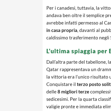
Per i canadesi, tuttavia, la vit
andava ben oltre il semplice pr
avrebbe infatti permesso al C
in casa propria
, davanti al pub
caldissimo trasferimento negli S
L’ultima spiaggia per
Dall’altra parte del tabellone, 
Qatar rappresentava un dramma
la vittoria era l’unico risultat
Conquistare il
terzo posto soli
delle
8 migliori terze
complessiv
sedicesimi. Per la quarta classif
valigie pronte e immediata eli