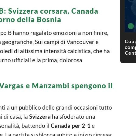
 B: Svizzera corsara, Canada
torno della Bosnia
ppo B hanno regalato emozioni a non finire,
Copp
e geografiche. Sui campi di Vancouver e
comp
edì di altissima intensità calcistica, che ha
Cent
urno ufficiali e la prima, dolorosa
 Vargas e Manzambi spengono il
i a un pubblico delle grandi occasioni tutto
 di casa, la
Svizzera
ha sfoderato una
onalità, battendo il
Canada per 2-1
e
 La partita si sblocca subito a inizio ripresa: