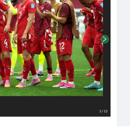
Foto EPA
1
/
12