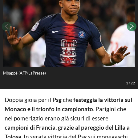
Mbappé (AFP/LaPresse)
A
1
/
22
Doppia gioia per il
Psg
che
festeggia la vittoria sul
Monaco e il trionfo in campionato
. Parigini che
nel pomeriggio erano già sicuri di essere
campioni di Francia, grazie al pareggio del Lilla a
Tolosa
. In serata vittoria del Psg sui monegaschi