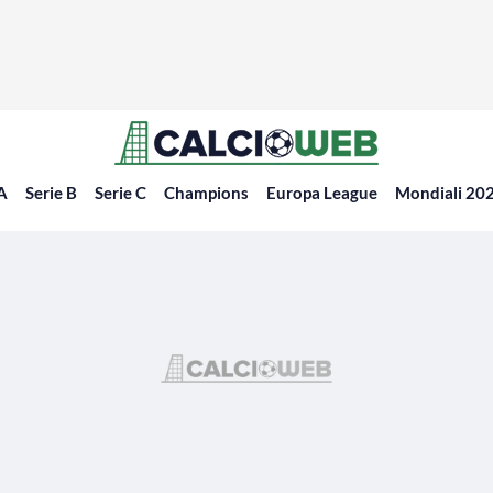
 A
Serie B
Serie C
Champions
Europa League
Mondiali 20