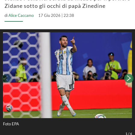
Zidane sotto gli occhi di papà Zinedine
di
Alice Caccamo
17 Giu 2026 | 22:38
Foto EPA
F
1
/
4