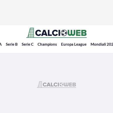
 A
Serie B
Serie C
Champions
Europa League
Mondiali 20