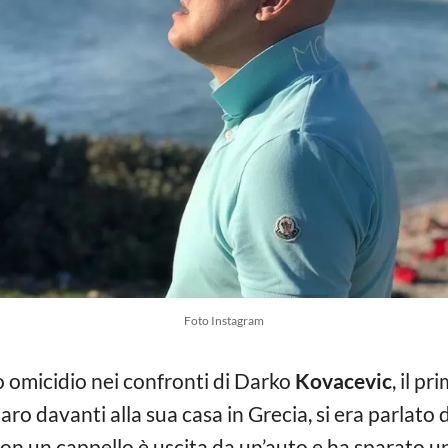
Foto Instagram
 omicidio nei confronti di Darko
Kovacevic
, il pr
o davanti alla sua casa in Grecia, si era parlato
n un cappello è uscita da un’auto e ha sparato un 