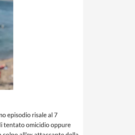
imo episodio risale al 7
 di tentato omicidio oppure
colpo all’ex attaccante della