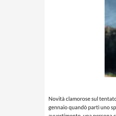
Novità clamorose sul tentato
gennaio quandò partì uno spar
avvertimento, una persona co