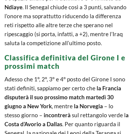
Ndiaye
. Il Senegal chiude così a 3 punti, salvando
l’onore ma soprattutto riducendo la differenza
reti rispetto alle altre terze che sperano nel
ripescaggio (si porta, infatti, a +2), mentre l’Iraq
saluta la competizione all’ultimo posto.
Classifica definitiva del Girone I e
prossimi match
Adesso che 1°, 2°, 3° e 4° posto del Girone I sono
stati definiti, sappiamo per certo che
la Francia
disputerà il suo prossimo match martedì 30
giugno a New York
, mentre
la Norvegia
– lo
stesso giorno –
incontrerà
sul rettangolo verde l
a
Costa d’Avorio a Dallas
. Per quanto riguarda il
Senegal, la nazionale dei Leoni della Teranga si