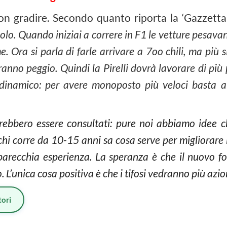
 gradire. Secondo quanto riporta la ‘Gazzetta 
colo. Quando iniziai a correre in F1 le vetture pesavan
 Ora si parla di farle arrivare a 7oo chili, ma più si
nno peggio. Quindi la Pirelli dovrà lavorare di più
inamico: per avere monoposto più veloci basta all
rebbero essere consultati: pure noi abbiamo idee 
hi corre da 10-15 anni sa cosa serve per migliorare l
recchia esperienza. La speranza è che il nuovo for
 L’unica cosa positiva è che i tifosi vedranno più azion
ori