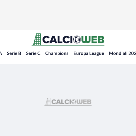
 A
Serie B
Serie C
Champions
Europa League
Mondiali 20