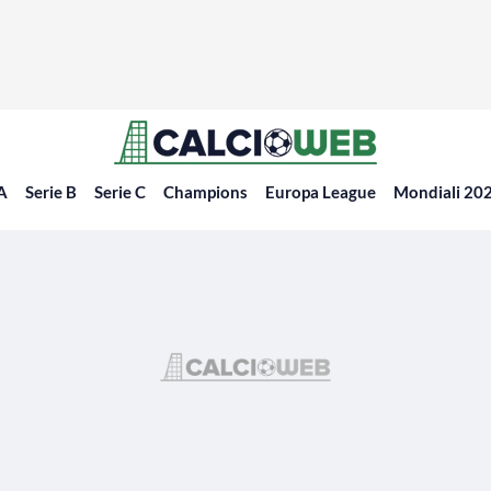
 A
Serie B
Serie C
Champions
Europa League
Mondiali 20