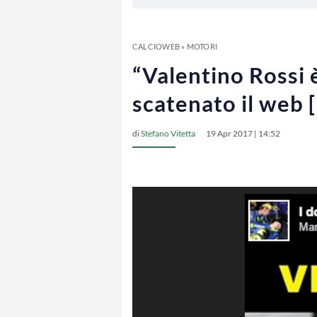
CALCIOWEB
»
MOTORI
“Valentino Rossi è
scatenato il web
di
Stefano Vitetta
19 Apr 2017 | 14:52