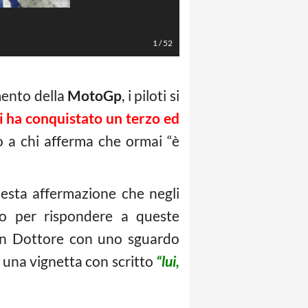
Foto Instagram
1
/
52
mento della
MotoGp
, i piloti si
i ha conquistato un terzo ed
 a chi afferma che ormai “è
esta affermazione che negli
oto per rispondere a queste
 un Dottore con uno sguardo
 una vignetta con scritto
“lui,