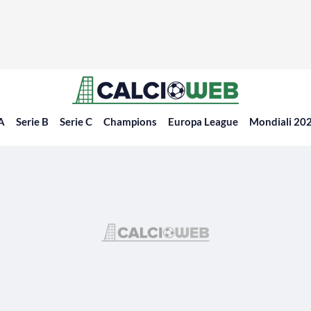
 A
Serie B
Serie C
Champions
Europa League
Mondiali 20