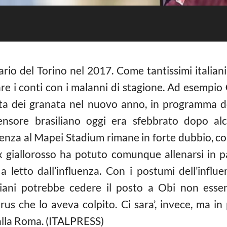
sario del Torino nel 2017. Come tantissimi italian
re i conti con i malanni di stagione. Ad esempio
tita dei granata nel nuovo anno, in programma d
ensore brasiliano oggi era sfebbrato dopo alc
senza al Mapei Stadium rimane in forte dubbio, con
’ex giallorosso ha potuto comunque allenarsi in p
a letto dall’influenza. Con i postumi dell’influ
iani potrebbe cedere il posto a Obi non esse
 virus che lo aveva colpito. Ci sara’, invece, ma i
dalla Roma. (ITALPRESS)