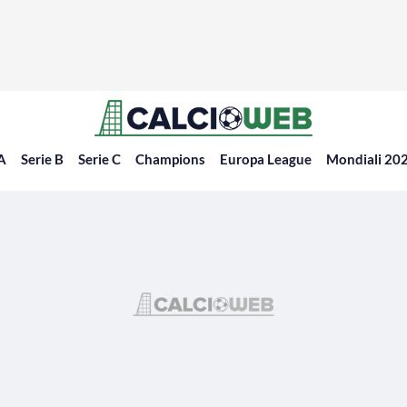
 A
Serie B
Serie C
Champions
Europa League
Mondiali 20