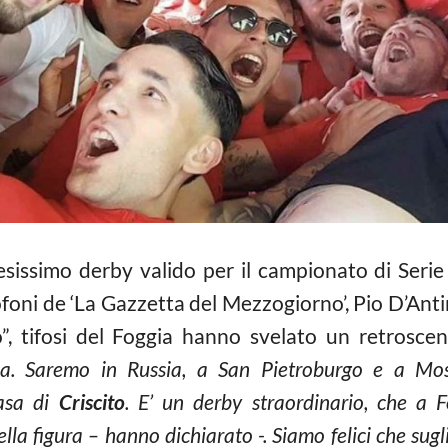
ttesissimo derby valido per il campionato di Seri
crofoni de ‘La Gazzetta del Mezzogiorno’, Pio D’An
 tifosi del Foggia hanno svelato un retroscen
la. Saremo in Russia, a San Pietroburgo e a Mos
casa di
Criscito
. E’ un derby straordinario, che a
ella figura – hanno dichiarato -. Siamo felici che sugl