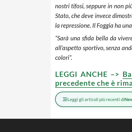
nostri tifosi, seppure in non p
Stato, che deve invece dimostrar
la repressione. Il Foggia ha un
“Sarà una sfida bella da viver
all’aspetto sportivo, senza an
colori”.
LEGGI ANCHE –>
Ba
precedente che è rima
Leggi gli articoli più recenti di
Ne