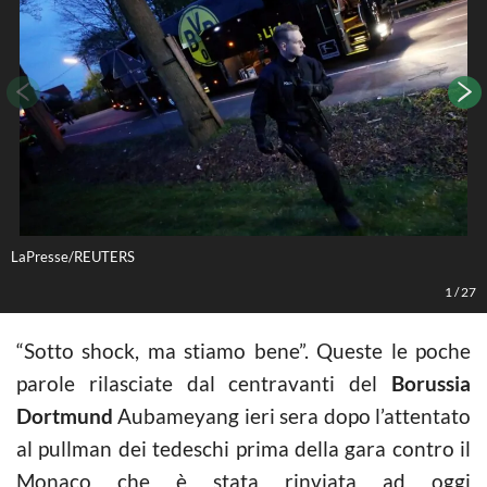
LaPresse/REUTERS
L
1
/
27
“Sotto shock, ma stiamo bene”. Queste le poche
parole rilasciate dal centravanti del
Borussia
Dortmund
Aubameyang ieri sera dopo l’attentato
al pullman dei tedeschi prima della gara contro il
Monaco che è stata rinviata ad oggi