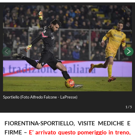
Sportiello (Foto Alfredo Falcone - LaPresse)
S
1
/
5
FIORENTINA-SPORTIELLO, VISITE MEDICHE E
FIRME –
E’ arrivato questo pomeriggio in treno,