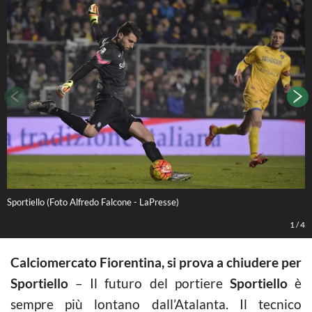
Sportiello (Foto Alfredo Falcone - LaPresse)
S
1
/
4
Calciomercato Fiorentina, si prova a chiudere per
Sportiello
– Il futuro del portiere
Sportiello
è
sempre più lontano dall’Atalanta. Il tecnico