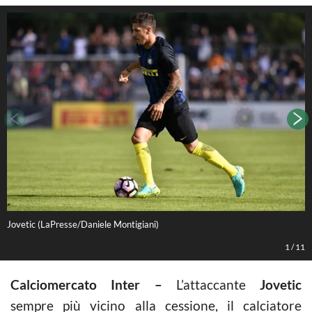
Jovetic (LaPresse/Daniele Montigiani)
L
1
/
11
Calciomercato Inter –
L’attaccante
Jovetic
sempre più vicino alla cessione, il calciatore